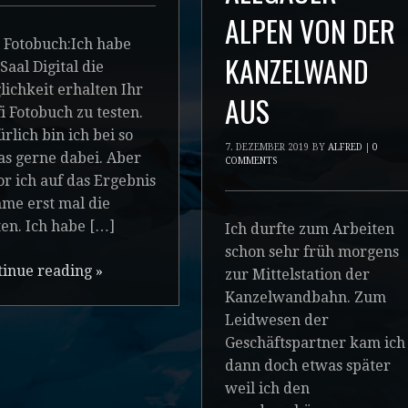
ALPEN VON DER
 Fotobuch:Ich habe
KANZELWAND
Saal Digital die
ichkeit erhalten Ihr
AUS
i Fotobuch zu testen.
rlich bin ich bei so
7. DEZEMBER 2019
BY
ALFRED
|
0
as gerne dabei. Aber
COMMENTS
r ich auf das Ergebnis
me erst mal die
en. Ich habe […]
Ich durfte zum Arbeiten
schon sehr früh morgens
tinue reading
»
zur Mittelstation der
Kanzelwandbahn. Zum
Leidwesen der
Geschäftspartner kam ich
dann doch etwas später
weil ich den