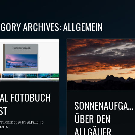
EGORY ARCHIVES:
ALLGEMEIN
AL FOTOBUCH
SONNENAUFGAN
ST
ÜBER DEN
EPTEMBER 2020
BY
ALFRED
|
0
ALLGÄUER
ENTS