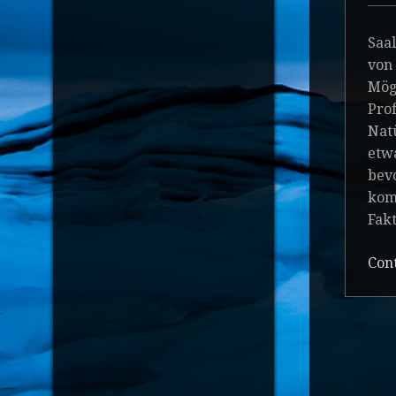
Saal
von 
Mögl
Prof
Natü
etw
bevo
kom
Fakt
Con